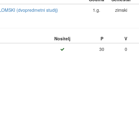
OMSKI (dvopredmetni studij)
1.g.
zimski
Nositelj
P
V
30
0