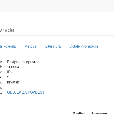
ivrede
s kolegija
Metode
Literatura
Ostale informacije
a:
Povijest poljoprivrede
U:
160994
G:
IP20
:
2
a:
hrvatski
a:
k:
ODSJEK ZA POVIJEST
Godina
Semestar