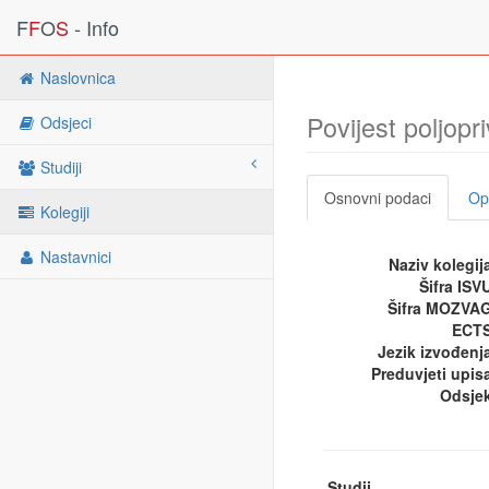
F
F
O
S
- Info
Naslovnica
Povijest poljopr
Odsjeci
Studiji
Osnovni podaci
Opi
Kolegiji
Nastavnici
Naziv kolegij
Šifra ISV
Šifra MOZVA
ECTS
Jezik izvođenj
Preduvjeti upis
Odsje
Studij