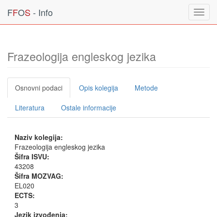
F
F
O
S
- Info
Toggl
navig
Frazeologija engleskog jezika
Osnovni podaci
Opis kolegija
Metode
Literatura
Ostale informacije
Naziv kolegija:
Frazeologija engleskog jezika
Šifra ISVU:
43208
Šifra MOZVAG:
EL020
ECTS:
3
Jezik izvođenja: