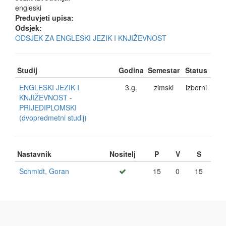
engleski
Preduvjeti upisa:
Odsjek:
ODSJEK ZA ENGLESKI JEZIK I KNJIŽEVNOST
Studij
Godina
Semestar
Status
ENGLESKI JEZIK I
3.g.
zimski
izborni
KNJIŽEVNOST -
PRIJEDIPLOMSKI
(dvopredmetni studij)
Nastavnik
Nositelj
P
V
S
Schmidt, Goran
15
0
15