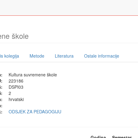
ene škole
s kolegija
Metode
Literatura
Ostale informacije
a:
Kultura suvremene škole
U:
223186
G:
DSPI03
:
2
a:
hrvatski
a:
k:
ODSJEK ZA PEDAGOGIJU
Godina
Semestar