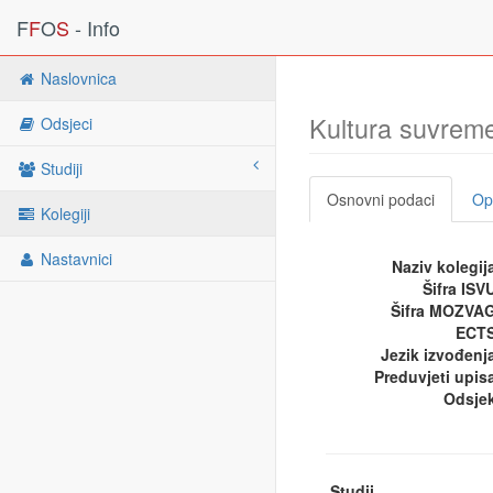
F
F
O
S
- Info
Naslovnica
Kultura suvrem
Odsjeci
Studiji
Osnovni podaci
Opi
Kolegiji
Nastavnici
Naziv kolegij
Šifra ISV
Šifra MOZVA
ECTS
Jezik izvođenj
Preduvjeti upis
Odsje
Studij