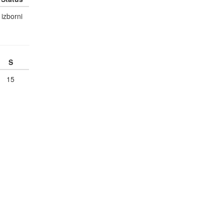
izborni
S
15