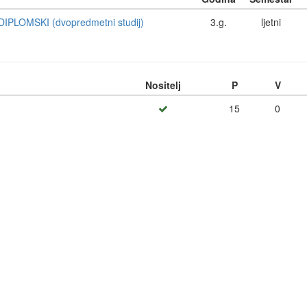
IPLOMSKI (dvopredmetni studij)
3.g.
ljetni
Nositelj
P
V
15
0