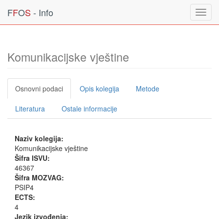
F
F
O
S
- Info
Toggl
navig
Komunikacijske vještine
Osnovni podaci
Opis kolegija
Metode
Literatura
Ostale informacije
Naziv kolegija:
Komunikacijske vještine
Šifra ISVU:
46367
Šifra MOZVAG:
PSIP4
ECTS:
4
Jezik izvođenja: