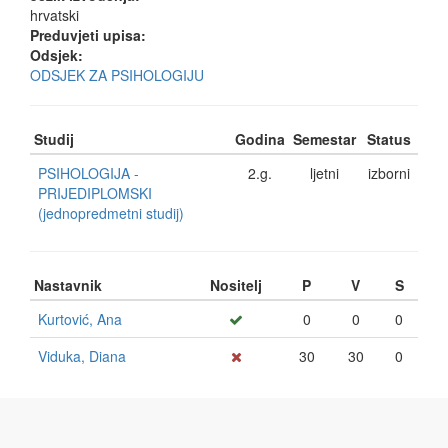
hrvatski
Preduvjeti upisa:
Odsjek:
ODSJEK ZA PSIHOLOGIJU
Studij
Godina
Semestar
Status
PSIHOLOGIJA -
2.g.
ljetni
izborni
PRIJEDIPLOMSKI
(jednopredmetni studij)
Nastavnik
Nositelj
P
V
S
Kurtović, Ana
0
0
0
Viduka, Diana
30
30
0