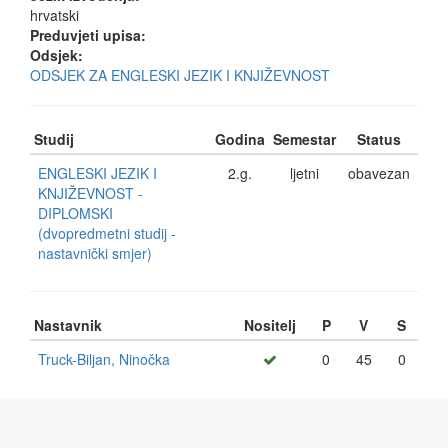
hrvatski
Preduvjeti upisa:
Odsjek:
ODSJEK ZA ENGLESKI JEZIK I KNJIŽEVNOST
Studij
Godina
Semestar
Status
ENGLESKI JEZIK I
2.g.
ljetni
obavezan
KNJIŽEVNOST -
DIPLOMSKI
(dvopredmetni studij -
nastavnički smjer)
Nastavnik
Nositelj
P
V
S
Truck-Biljan, Ninočka
0
45
0