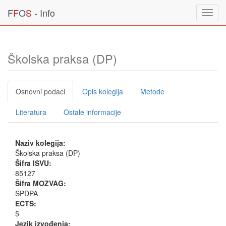
F
F
O
S
- Info
Toggl
navig
Školska praksa (DP)
Osnovni podaci
Opis kolegija
Metode
Literatura
Ostale informacije
Naziv kolegija:
Školska praksa (DP)
Šifra ISVU:
85127
Šifra MOZVAG:
ŠPDPA
ECTS:
5
Jezik izvođenja: