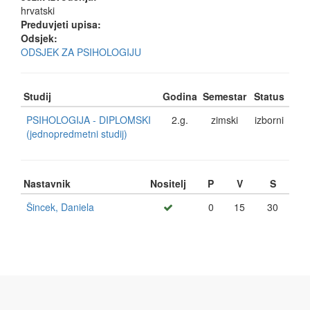
hrvatski
Preduvjeti upisa:
Odsjek:
ODSJEK ZA PSIHOLOGIJU
Studij
Godina
Semestar
Status
PSIHOLOGIJA - DIPLOMSKI
2.g.
zimski
izborni
(jednopredmetni studij)
Nastavnik
Nositelj
P
V
S
Šincek, Daniela
0
15
30