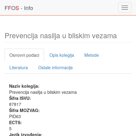
F
F
O
S
- Info
Toggl
navig
Prevencija nasilja u bliskim vezama
Osnovni podaci
Opis kolegija
Metode
Literatura
Ostale informacije
Naziv kolegija:
Prevencija nasilja u bliskim vezama
Šifra ISVU:
87817
Šifra MOZVAG:
PID63
ECTS:
5
Jezik izvođenja: