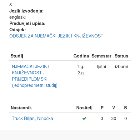
3
Jezik izvođenja:
engleski
Preduvjeti upisa:
Odsjek:
ODSJEK ZA NJEMAČKI JEZIK I KNJIŽEVNOST
Studij
Godina
Semestar
Status
NJEMAČKI JEZIK I
1.g.,
ljetni
izborni
KNJIŽEVNOST -
2.g.
PRIJEDIPLOMSKI
(jednopredmetni studij)
Nastavnik
Nositelj
P
V
S
Truck-Biljan, Ninočka
0
30
0