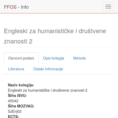
F
F
O
S
- Info
Toggl
navig
Engleski za humanističke i društvene
znanosti 2
Osnovni podaci
Opis kolegija
Metode
Literatura
Ostale informacije
Naziv kolegija:
Engleski za humanističke i društvene znanosti 2
Šifra ISVU:
45042
Šifra MOZVAG:
SJEnj02
ECTS: