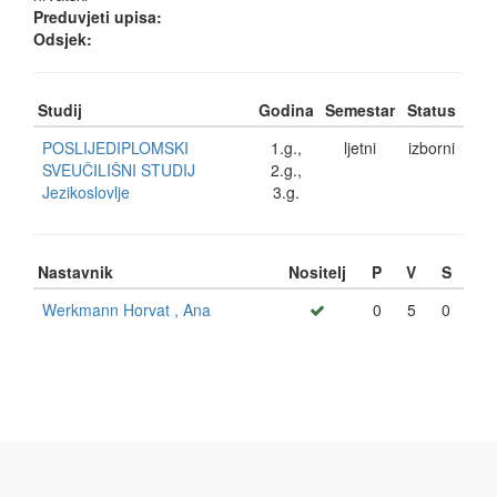
Preduvjeti upisa:
Odsjek:
Studij
Godina
Semestar
Status
POSLIJEDIPLOMSKI
1.g.,
ljetni
izborni
SVEUČILIŠNI STUDIJ
2.g.,
Jezikoslovlje
3.g.
Nastavnik
Nositelj
P
V
S
Werkmann Horvat , Ana
0
5
0