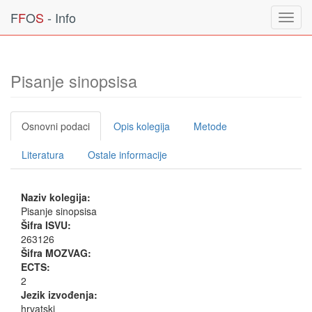
F
F
O
S
- Info
Toggl
navig
Pisanje sinopsisa
Osnovni podaci
Opis kolegija
Metode
Literatura
Ostale informacije
Naziv kolegija:
Pisanje sinopsisa
Šifra ISVU:
263126
Šifra MOZVAG:
ECTS:
2
Jezik izvođenja:
hrvatski