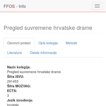
F
F
O
S
- Info
Toggl
navig
Pregled suvremene hrvatske drame
Osnovni podaci
Opis kolegija
Metode
Literatura
Ostale informacije
Naziv kolegija:
Pregled suvremene hrvatske drame
Šifra ISVU:
291453
Šifra MOZVAG:
ECTS:
3
Jezik izvođenja:
hrvatski