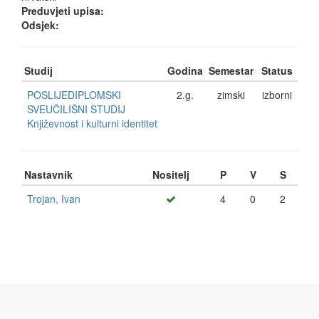
Preduvjeti upisa:
Odsjek:
Studij
Godina
Semestar
Status
POSLIJEDIPLOMSKI
2.g.
zimski
izborni
SVEUČILIŠNI STUDIJ
Književnost i kulturni identitet
Nastavnik
Nositelj
P
V
S
Trojan, Ivan
4
0
2