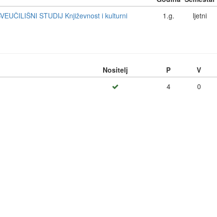
UČILIŠNI STUDIJ Književnost i kulturni
1.g.
ljetni
Nositelj
P
V
4
0