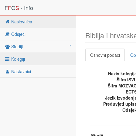
F
F
O
S
- Info
Naslovnica
Biblija i hrvatsk
Odsjeci
Studiji
Osnovni podaci
Opi
Kolegiji
Nastavnici
Naziv kolegij
Šifra ISV
Šifra MOZVA
ECTS
Jezik izvođenj
Preduvjeti upis
Odsje
Studij