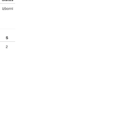
izborni
S
2