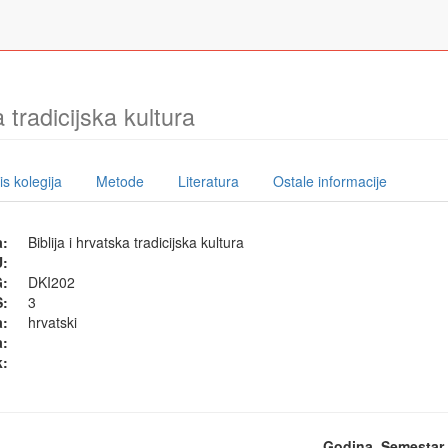
a tradicijska kultura
s kolegija
Metode
Literatura
Ostale informacije
a:
Biblija i hrvatska tradicijska kultura
U:
G:
DKI202
:
3
a:
hrvatski
a:
k:
Godina
Semestar